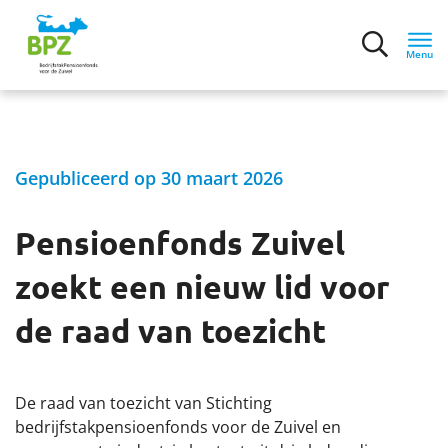
Menu
Inloggen
Gepubliceerd op 30 maart 2026
Home
Pensioenfonds Zuivel
Over ons
zoekt een nieuw lid voor
Nieuws
de raad van toezicht
Nieuwe pensioenregeling
De raad van toezicht van Stichting
Nieuwsberichten
bedrijfstakpensioenfonds voor de Zuivel en