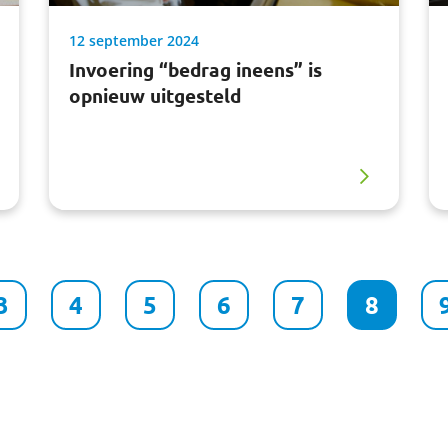
12 september 2024
Invoering “bedrag ineens” is
opnieuw uitgesteld
3
4
5
6
7
8